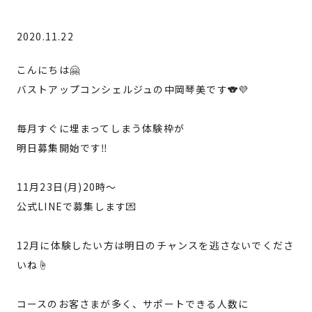
2020.11.22
こんにちは🤗
バストアップコンシェルジュの中岡琴美です🐨💜
毎月すぐに埋まってしまう体験枠が
明日募集開始です‼️
11月23日(月)20時〜
公式LINEで募集します💌
12月に体験したい方は明日のチャンスを逃さないでくださ
いね☝️
コースのお客さまが多く、サポートできる人数に