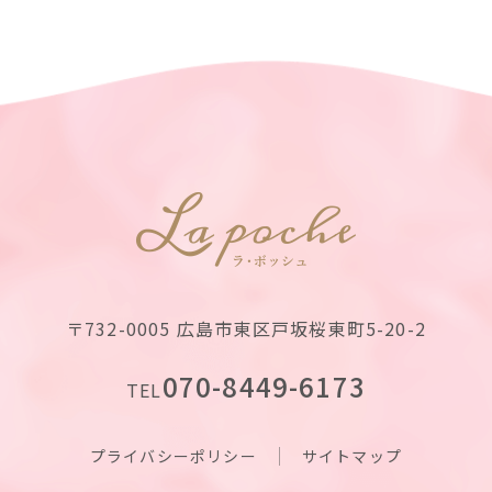
〒732-0005 広島市東区戸坂桜東町5-20-2
070-8449-6173
TEL
プライバシーポリシー
サイトマップ